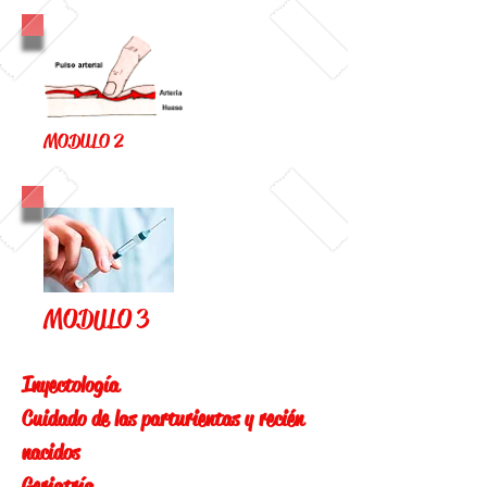
MODULO 2
MODULO 3
Inyectología
Cuidado de las parturientas y recién
nacidos
Geriatría