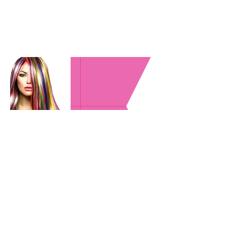
MODULO 4
COLORIMETRIA
Tinturado de cabello
Rayitos
Mechas